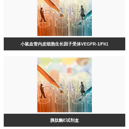
小鼠血管内皮细胞生长因子受体VEGFR-1/Flt1
胰肽酶E试剂盒​