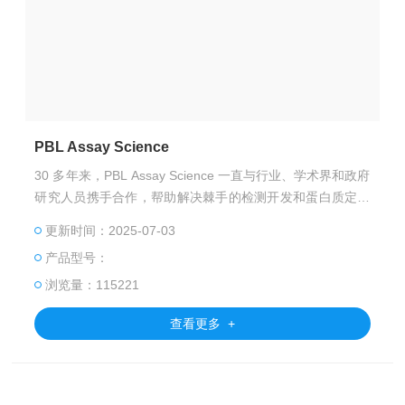
PBL Assay Science
30 多年来，PBL Assay Science 一直与行业、学术界和政府
研究人员携手合作，帮助解决棘手的检测开发和蛋白质定量
问题。PBL 被称为高质量、高灵敏度 ELISA 以及干扰素蛋白
更新时间：2025-07-03
和抗体的可靠来源，已扩展其检测服务能力，包括多个知M
产品型号：
平台上的超灵敏细胞因子检测服务。
浏览量：115221
查看更多 +