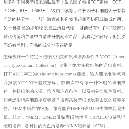
加多种不同类型细胞的贴瓶率；生长因子包括FGF家族、EGF、
PDGF、IGF－1和IGF－2及白介素等，生长因子和细胞因子有着
广泛的特异性，一般与激素或其它物质起相互协同或加成作用。
另一种常见的添加物就是血清替代物，目前已有许多可*或部分
替代传统培养液中血清成分的商业产品，其稳定性较好，但批次
间仍有差别，产品的成分也不很确定。
怎样查到一个特定细胞株的相关知识和培养条件？
ATCC（Ameri
can Type Culture Collection）收集了绝大多数细胞的详细资料。
打开ATCC网页的Cells and hybridomas链接，输入细胞名称就可
以搜索ATCC的细胞数据库。数据库中有每一种细胞的详细描
述，包括细胞的来源，培养和冻存条件，以及相关文献等资料。
如何选用特殊细胞系培养基？
培养某类型细胞没有固定的培养条
件。MEM中培养的细胞，很可能在DMEM或M199中同样容易生
长。总之，*MEM、DMEM做贴壁细胞培养；RPMI1640做悬浮
细胞培养；各种目的无血清培养*AIMV培养基（SFM）。