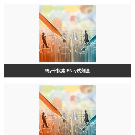
鸭γ干扰素IFN-γ试剂盒