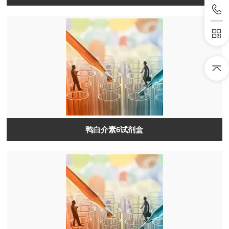
鸭白介素6试剂盒