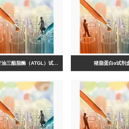
猪脂肪甘油三酯脂酶（ATGL）试剂盒
猪脂蛋白α试剂