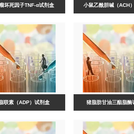
瘤坏死因子TNF-α试剂盒
小鼠乙酰胆碱（ACH
脂联素（ADP）试剂盒​
猪脂肪甘油三酯脂酶