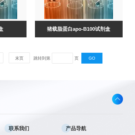
​
猪载脂蛋白apo-B100试剂盒​
末页
跳转到第
页
联系我们
产品导航