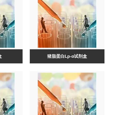
盒
猪脂蛋白Lp-α试剂盒