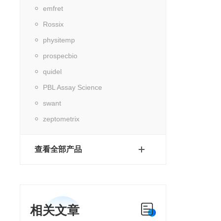
emfret
Rossix
physitemp
prospecbio
quidel
PBL Assay Science
swant
zeptometrix
查看全部产品
相关文章