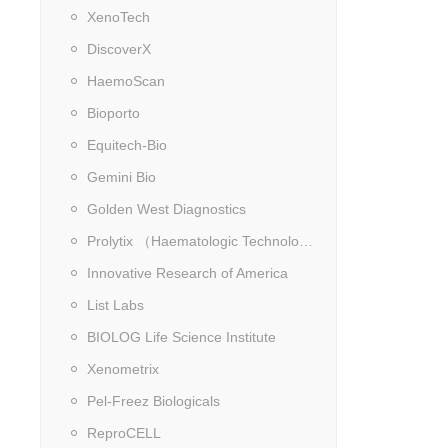
XenoTech
DiscoverX
HaemoScan
Bioporto
Equitech-Bio
Gemini Bio
Golden West Diagnostics
Prolytix （Haematologic Technologies）
Innovative Research of America
List Labs
BIOLOG Life Science Institute
Xenometrix
Pel-Freez Biologicals
ReproCELL