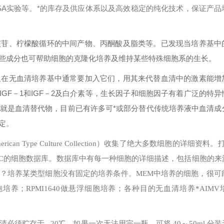
SA实验等。*的库存及供应体系以及高效稳定的纯化技术，保证产品
核苷、柠檬酸循环的中间产物、丙酮酸及脂类等。已发现当培养基中
些成分也可帮助细胞的克隆化培养及维持某些特殊细胞系的生长。
但在无血清培养基中通常要加入它们，用其来代替血清中的激素能增
、IGF－1和IGF－2及白介素等，生长因子和细胞因子有着广泛的特
就是血清替代物，目前已有许多可*或部分替代传统培养液中血清成
定。
erican Type Culture Collection）收集了绝大多数细胞的详细资料
可以搜索ATCC的细胞数据库。数据库中有每一种细胞的详细描述，包括细胞的
？
培养某类型细胞没有固定的培养条件。MEM中培养的细胞，很可能
培养；RPMI1640做悬浮细胞培养；各种目的无血清培养*AIMV
必须贮存于 –20℃，如果一次无法用完一瓶，可将 40～50ml 分