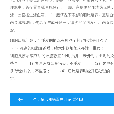
理瓶中，甚至置青霉素瓶保存。一般厂商提供的血清为无菌
滤，勿直接过滤血清。（一般情况下不影响细胞培养）
瓶装血
勿造成气泡)，使温度与成分均一，减少沉淀的发生。勿直接由 
淀。
细胞出现问题，可重发的情况有哪些？判定标准是什么？
（
（2）冻存的细胞复苏后，绝大多数细胞未存活，重发；
（3
细胞复苏后或存活的细胞静置4小时后并且未开封，出现污
些？
（1）客户造成细胞污染，不重发；
（2）客户不正
前3天照片的，不重发；
（4）细胞培养时经其它处理的，
定。
上一个：
猪心肌钙蛋白cTn-I试剂盒​