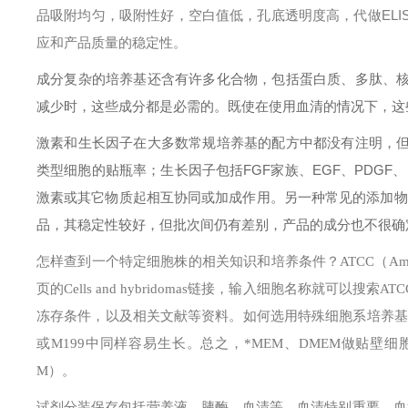
品吸附均匀，吸附性好，空白值低，孔底透明度高，代做ELI
应和产品质量的稳定性。
成分复杂的培养基还含有许多化合物，包括蛋白质、多肽、
减少时，这些成分都是必需的。既使在使用血清的情况下，这
激素和生长因子在大多数常规培养基的配方中都没有注明，
类型细胞的贴瓶率；生长因子包括FGF家族、EGF、PDGF
激素或其它物质起相互协同或加成作用。另一种常见的添加物
品，其稳定性较好，但批次间仍有差别，产品的成分也不很确
怎样查到一个特定细胞株的相关知识和培养条件？
ATCC（Am
页的Cells and hybridomas链接，输入细胞名称就
冻存条件，以及相关文献等资料。
如何选用特殊细胞系培养基
或M199中同样容易生长。总之，*MEM、DMEM做贴壁细胞
M）。
试剂分装保存
包括营养液、胰酶、血清等。
血清特别重要。血清