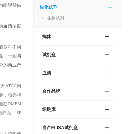
均能现货供
生化试剂
生物试剂
的血清浓度
抗体
加多种不同
试剂盒
异性，一般与
分的商业产
血清
。打开ATCC网
合作品牌
来源，培养和
在DMEM
细胞库
培养基（SF
自产ELISA试剂盒
装于无菌酸处