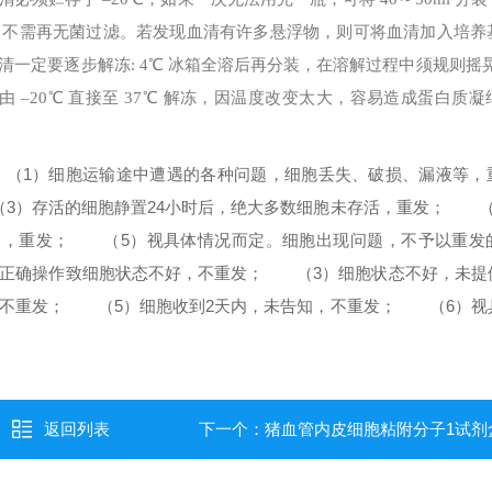
，不需再无菌过滤。若发现血清有许多悬浮物，则可将血清加入培养
清一定要逐步解冻: 4℃ 冰箱全溶后再分装，在溶解过程中须规则摇
–20℃ 直接至 37℃ 解冻，因温度改变太大，容易造成蛋白质
1）细胞运输途中遭遇的各种问题，细胞丢失、破损、漏液等，
）存活的细胞静置24小时后，绝大多数细胞未存活，重发；
（4
染，重发；
（5）视具体情况而定。
细胞出现问题，不予以重发
确操作致细胞状态不好，不重发；
（3）细胞状态不好，未提
不重发；
（5）细胞收到2天内，未告知，不重发；
（6）视
返回列表
下一个：
猪血管内皮细胞粘附分子1试剂盒