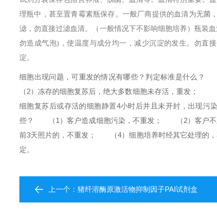
理瓶中，甚至置青霉素瓶保存。一般厂商提供的血清为无菌
滤，勿直接过滤血清。（一般情况下不影响细胞培养）
瓶装血
勿造成气泡)，使温度与成分均一，减少沉淀的发生。勿直接由 
淀。
细胞出现问题，可重发的情况有哪些？判定标准是什么？
（
（2）冻存的细胞复苏后，绝大多数细胞未存活，重发；
（3
细胞复苏后或存活的细胞静置4小时后并且未开封，出现污
些？
（1）客户造成细胞污染，不重发；
（2）客户不正
前3天照片的，不重发；
（4）细胞培养时经其它处理的，
定。
上一个：
猪纤溶酶原激活物抑制因子PAI试剂盒