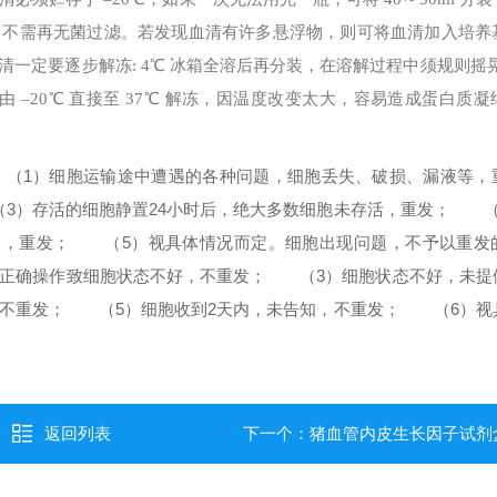
，不需再无菌过滤。若发现血清有许多悬浮物，则可将血清加入培养
清一定要逐步解冻: 4℃ 冰箱全溶后再分装，在溶解过程中须规则摇
–20℃ 直接至 37℃ 解冻，因温度改变太大，容易造成蛋白质
1）细胞运输途中遭遇的各种问题，细胞丢失、破损、漏液等，
）存活的细胞静置24小时后，绝大多数细胞未存活，重发；
（4
染，重发；
（5）视具体情况而定。
细胞出现问题，不予以重发
确操作致细胞状态不好，不重发；
（3）细胞状态不好，未提
不重发；
（5）细胞收到2天内，未告知，不重发；
（6）视
返回列表
下一个：
猪血管内皮生长因子试剂