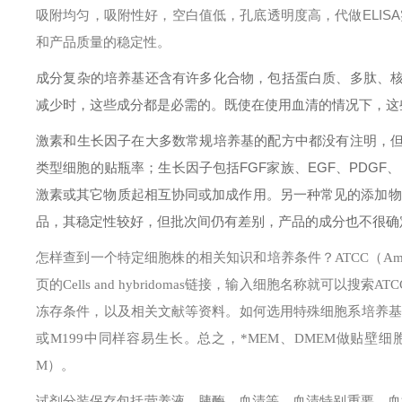
吸附均匀，吸附性好，空白值低，孔底透明度高，代做ELIS
和产品质量的稳定性。
成分复杂的培养基还含有许多化合物，包括蛋白质、多肽、
减少时，这些成分都是必需的。既使在使用血清的情况下，这
激素和生长因子在大多数常规培养基的配方中都没有注明，
类型细胞的贴瓶率；生长因子包括FGF家族、EGF、PDGF
激素或其它物质起相互协同或加成作用。另一种常见的添加物
品，其稳定性较好，但批次间仍有差别，产品的成分也不很确
怎样查到一个特定细胞株的相关知识和培养条件？
ATCC（Am
页的Cells and hybridomas链接，输入细胞名称就
冻存条件，以及相关文献等资料。
如何选用特殊细胞系培养基
或M199中同样容易生长。总之，*MEM、DMEM做贴壁细胞
M）。
试剂分装保存
包括营养液、胰酶、血清等。
血清特别重要。血清