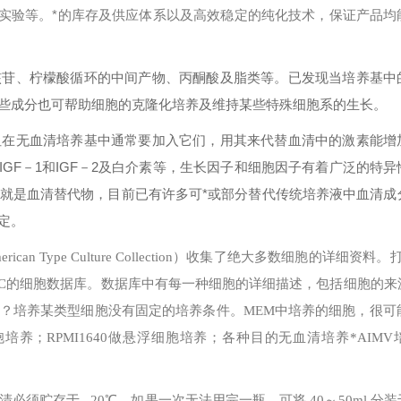
A实验等。*的库存及供应体系以及高效稳定的纯化技术，保证产品均
核苷、柠檬酸循环的中间产物、丙酮酸及脂类等。已发现当培养基中
些成分也可帮助细胞的克隆化培养及维持某些特殊细胞系的生长。
但在无血清培养基中通常要加入它们，用其来代替血清中的激素能增
、IGF－1和IGF－2及白介素等，生长因子和细胞因子有着广泛的特
就是血清替代物，目前已有许多可*或部分替代传统培养液中血清成
定。
erican Type Culture Collection）收集了绝大多数细胞的详细资料
可以搜索ATCC的细胞数据库。数据库中有每一种细胞的详细描述，包括细胞的
？
培养某类型细胞没有固定的培养条件。MEM中培养的细胞，很可能
培养；RPMI1640做悬浮细胞培养；各种目的无血清培养*AIMV
必须贮存于 –20℃，如果一次无法用完一瓶，可将 40～50ml 分