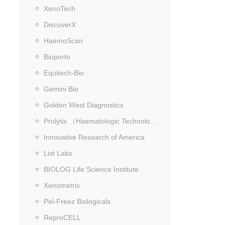
XenoTech
DiscoverX
HaemoScan
Bioporto
Equitech-Bio
Gemini Bio
Golden West Diagnostics
Prolytix （Haematologic Technologies）
Innovative Research of America
List Labs
BIOLOG Life Science Institute
Xenometrix
Pel-Freez Biologicals
ReproCELL