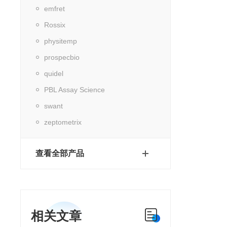
emfret
Rossix
physitemp
prospecbio
quidel
PBL Assay Science
swant
zeptometrix
查看全部产品
相关文章