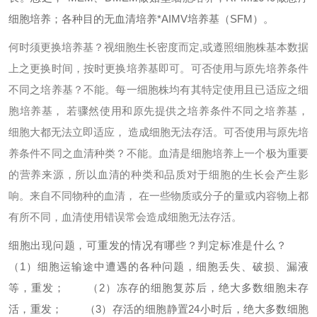
细胞培养；各种目的无血清培养*AIMV培养基（SFM）。
何时须更换培养基？
视细胞生长密度而定,或遵照细胞株基本数据
上之更换时间，按时更换培养基即可。
可否使用与原先培养条件
不同之培养基？
不能。每一细胞株均有其特定使用且已适应之细
胞培养基， 若骤然使用和原先提供之培养条件不同之培养基，
细胞大都无法立即适应， 造成细胞无法存活。
可否使用与原先培
养条件不同之血清种类？
不能。血清是细胞培养上一个极为重要
的营养来源，所以血清的种类和品质对于细胞的生长会产生影
响。来自不同物种的血清， 在一些物质或分子的量或内容物上都
有所不同，血清使用错误常会造成细胞无法存活。
细胞出现问题，可重发的情况有哪些？判定标准是什么？
（1）细胞运输途中遭遇的各种问题，细胞丢失、破损、漏液
等，重发；
（2）冻存的细胞复苏后，绝大多数细胞未存
活，重发；
（3）存活的细胞静置24小时后，绝大多数细胞