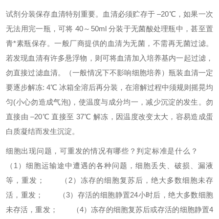
试剂分装保存
血清特别重要。血清必须贮存于 –20℃，如果一次
无法用完一瓶，可将 40～50ml 分装于无菌酸处理瓶中，甚至置
青*素瓶保存。一般厂商提供的血清为无菌，不需再无菌过滤。
若发现血清有许多悬浮物，则可将血清加入培养基内一起过滤，
勿直接过滤血清。（一般情况下不影响细胞培养）
瓶装血清一定
要逐步解冻: 4℃ 冰箱全溶后再分装，在溶解过程中须规则摇晃均
匀(小心勿造成气泡)，使温度与成分均一，减少沉淀的发生。勿
直接由 –20℃ 直接至 37℃ 解冻，因温度改变太大，容易造成蛋
白质凝结而发生沉淀。
细胞出现问题，可重发的情况有哪些？判定标准是什么？
（1）细胞运输途中遭遇的各种问题，细胞丢失、破损、漏液
等，重发；
（2）冻存的细胞复苏后，绝大多数细胞未存
活，重发；
（3）存活的细胞静置24小时后，绝大多数细胞
未存活，重发；
（4）冻存的细胞复苏后或存活的细胞静置4