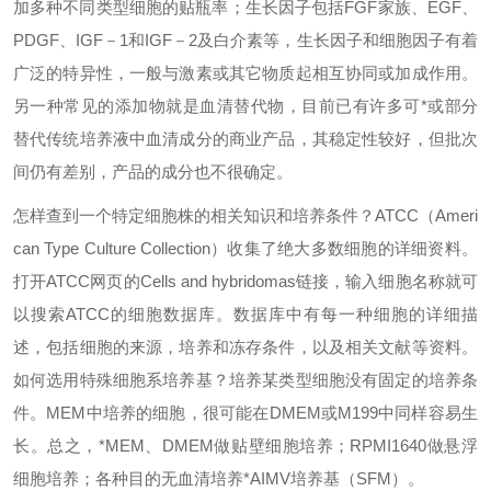
加多种不同类型细胞的贴瓶率；生长因子包括FGF家族、EGF、
PDGF、IGF－1和IGF－2及白介素等，生长因子和细胞因子有着
广泛的特异性，一般与激素或其它物质起相互协同或加成作用。
另一种常见的添加物就是血清替代物，目前已有许多可*或部分
替代传统培养液中血清成分的商业产品，其稳定性较好，但批次
间仍有差别，产品的成分也不很确定。
怎样查到一个特定细胞株的相关知识和培养条件？
ATCC（Ameri
can Type Culture Collection）收集了绝大多数细胞的详细资料。
打开ATCC网页的Cells and hybridomas链接，输入细胞名称就可
以搜索ATCC的细胞数据库。数据库中有每一种细胞的详细描
述，包括细胞的来源，培养和冻存条件，以及相关文献等资料。
如何选用特殊细胞系培养基？
培养某类型细胞没有固定的培养条
件。MEM中培养的细胞，很可能在DMEM或M199中同样容易生
长。总之，*MEM、DMEM做贴壁细胞培养；RPMI1640做悬浮
细胞培养；各种目的无血清培养*AIMV培养基（SFM）。