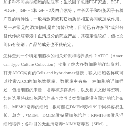
加多种不同类型细胞的贴瓶率；生长因子包括FGF家族、EGF、
PDGF、IGF－1和IGF－2及白介素等，生长因子和细胞因子有着
广泛的特异性，一般与激素或其它物质起相互协同或加成作用。
另一种常见的添加物就是血清替代物，目前已有许多可*或部分
替代传统培养液中血清成分的商业产品，其稳定性较好，但批次
间仍有差别，产品的成分也不很确定。
怎样查到一个特定细胞株的相关知识和培养条件？
ATCC（Ameri
can Type Culture Collection）收集了绝大多数细胞的详细资料。
打开ATCC网页的Cells and hybridomas链接，输入细胞名称就可
以搜索ATCC的细胞数据库。数据库中有每一种细胞的详细描
述，包括细胞的来源，培养和冻存条件，以及相关文献等资料。
如何选用特殊细胞系培养基？
培养某类型细胞没有固定的培养条
件。MEM中培养的细胞，很可能在DMEM或M199中同样容易生
长。总之，*MEM、DMEM做贴壁细胞培养；RPMI1640做悬浮
细胞培养；各种目的无血清培养*AIMV培养基（SFM）。