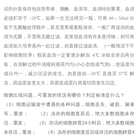
试剂分装保存
包括营养液、胰酶、血清等。
血清特别重要。血清
必须贮存于 –20℃，如果一次无法用完一瓶，可将 40～50ml 分
装于无菌酸处理瓶中，甚至置青霉素瓶保存。一般厂商提供的血
清为无菌，不需再无菌过滤。若发现血清有许多悬浮物，则可将
血清加入培养基内一起过滤，勿直接过滤血清。（一般情况下不
影响细胞培养）
瓶装血清一定要逐步解冻: 4℃ 冰箱全溶后再分
装，在溶解过程中须规则摇晃均匀(小心勿造成气泡)，使温度与
成分均一，减少沉淀的发生。勿直接由 –20℃ 直接至 37℃ 解
冻，因温度改变太大，容易造成蛋白质凝结而发生沉淀。
细胞出现问题，可重发的情况有哪些？判定标准是什么？
（1）细胞运输途中遭遇的各种问题，细胞丢失、破损、漏液
等，重发；
（2）冻存的细胞复苏后，绝大多数细胞未存
活，重发；
（3）存活的细胞静置24小时后，绝大多数细胞
未存活，重发；
（4）冻存的细胞复苏后或存活的细胞静置4