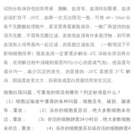
试剂分装保存
包括营养液、胰酶、血清等。
血清特别重要。血清
必须贮存于 –20℃，如果一次无法用完一瓶，可将 40～50ml 分
装于无菌酸处理瓶中，甚至置青霉素瓶保存。一般厂商提供的血
清为无菌，不需再无菌过滤。若发现血清有许多悬浮物，则可将
血清加入培养基内一起过滤，勿直接过滤血清。（一般情况下不
影响细胞培养）
瓶装血清一定要逐步解冻: 4℃ 冰箱全溶后再分
装，在溶解过程中须规则摇晃均匀(小心勿造成气泡)，使温度与
成分均一，减少沉淀的发生。勿直接由 –20℃ 直接至 37℃ 解
冻，因温度改变太大，容易造成蛋白质凝结而发生沉淀。
细胞出现问题，可重发的情况有哪些？判定标准是什么？
（1）细胞运输途中遭遇的各种问题，细胞丢失、破损、漏液
等，重发；
（2）冻存的细胞复苏后，绝大多数细胞未存
活，重发；
（3）存活的细胞静置24小时后，绝大多数细胞
未存活，重发；
（4）冻存的细胞复苏后或存活的细胞静置4