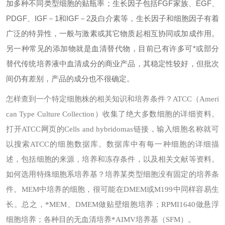
加多种不同类型细胞的贴瓶率；生长因子包括FGF家族、EGF、
PDGF、IGF－1和IGF－2及白介素等，生长因子和细胞因子有着
广泛的特异性，一般与激素或其它物质起相互协同或加成作用。
另一种常见的添加物就是血清替代物，目前已有许多可*或部分
替代传统培养液中血清成分的商业产品，其稳定性较好，但批次
间仍有差别，产品的成分也不很确定。
怎样查到一个特定细胞株的相关知识和培养条件？
ATCC（Ameri
can Type Culture Collection）收集了绝大多数细胞的详细资料。
打开ATCC网页的Cells and hybridomas链接，输入细胞名称就可
以搜索ATCC的细胞数据库。数据库中有每一种细胞的详细描
述，包括细胞的来源，培养和冻存条件，以及相关文献等资料。
如何选用特殊细胞系培养基？
培养某类型细胞没有固定的培养条
件。MEM中培养的细胞，很可能在DMEM或M199中同样容易生
长。总之，*MEM、DMEM做贴壁细胞培养；RPMI1640做悬浮
细胞培养；各种目的无血清培养*AIMV培养基（SFM）。