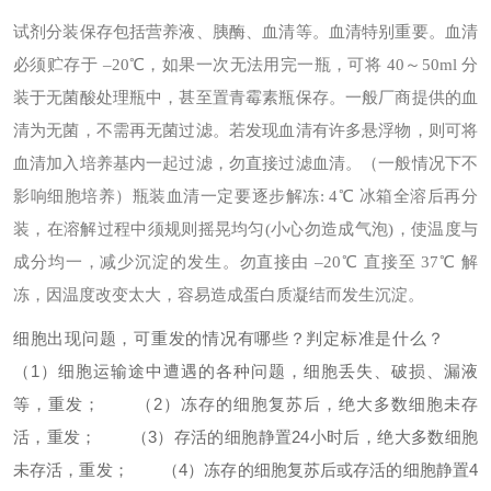
试剂分装保存
包括营养液、胰酶、血清等。
血清特别重要。血清
必须贮存于 –20℃，如果一次无法用完一瓶，可将 40～50ml 分
装于无菌酸处理瓶中，甚至置青霉素瓶保存。一般厂商提供的血
清为无菌，不需再无菌过滤。若发现血清有许多悬浮物，则可将
血清加入培养基内一起过滤，勿直接过滤血清。（一般情况下不
影响细胞培养）
瓶装血清一定要逐步解冻: 4℃ 冰箱全溶后再分
装，在溶解过程中须规则摇晃均匀(小心勿造成气泡)，使温度与
成分均一，减少沉淀的发生。勿直接由 –20℃ 直接至 37℃ 解
冻，因温度改变太大，容易造成蛋白质凝结而发生沉淀。
细胞出现问题，可重发的情况有哪些？判定标准是什么？
（1）细胞运输途中遭遇的各种问题，细胞丢失、破损、漏液
等，重发；
（2）冻存的细胞复苏后，绝大多数细胞未存
活，重发；
（3）存活的细胞静置24小时后，绝大多数细胞
未存活，重发；
（4）冻存的细胞复苏后或存活的细胞静置4