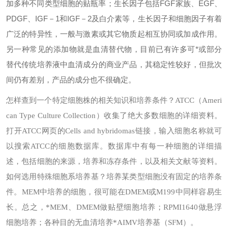
加多种不同类型细胞的贴瓶率；生长因子包括FGF家族、EGF、
PDGF、IGF－1和IGF－2及白介素等，生长因子和细胞因子有着
广泛的特异性，一般与激素或其它物质起相互协同或加成作用。
另一种常见的添加物就是血清替代物，目前已有许多可*或部分
替代传统培养液中血清成分的商业产品，其稳定性较好，但批次
间仍有差别，产品的成分也不很确定。
怎样查到一个特定细胞株的相关知识和培养条件？
ATCC（Ameri
can Type Culture Collection）收集了绝大多数细胞的详细资料。
打开ATCC网页的Cells and hybridomas链接，输入细胞名称就可
以搜索ATCC的细胞数据库。数据库中有每一种细胞的详细描
述，包括细胞的来源，培养和冻存条件，以及相关文献等资料。
如何选用特殊细胞系培养基？
培养某类型细胞没有固定的培养条
件。MEM中培养的细胞，很可能在DMEM或M199中同样容易生
长。总之，*MEM、DMEM做贴壁细胞培养；RPMI1640做悬浮
细胞培养；各种目的无血清培养*AIMV培养基（SFM）。