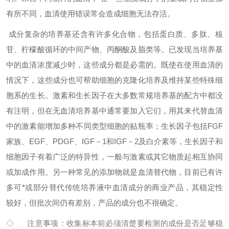
有所不同，血清使用错误常会造成细胞无法存活。
成分复杂的培养基还含有许多化合物，包括蛋白质、多肽、核
苷、柠檬酸循环的中间产物、丙酮酸及脂类等。已发现当培养基
中的血清浓度减少时，这些成分都是必需的。既使在使用血清的
情况下，这些成分也可帮助细胞的克隆化培养及维持某些特殊细
胞系的生长。
激素和生长因子在大多数常规培养基的配方中都没
有注明，但在无血清培养基中通常要加入它们，用其来代替血清
中的激素能增加多种不同类型细胞的贴瓶率；生长因子包括FGF
家族、EGF、PDGF、IGF－1和IGF－2及白介素等，生长因子和
细胞因子有着广泛的特异性，一般与激素或其它物质起相互协同
或加成作用。另一种常见的添加物就是血清替代物，目前已有许
多可*或部分替代传统培养液中血清成分的商业产品，其稳定性
较好，但批次间仍有差别，产品的成分也不很确定。
◇ 注意事项：收集标本前必须清楚要检测的成份是否足够稳