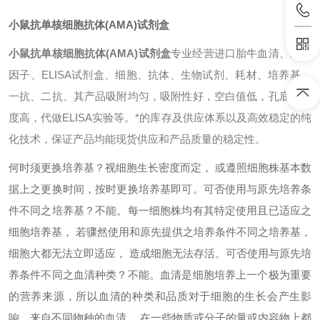
小鼠抗单核细胞抗体(AMA)试剂盒
小鼠抗单核细胞抗体(AMA)试剂盒
专业经营进口胎牛血清、细胞
因子、ELISA试剂盒、细胞、抗体、生物试剂、耗材、培养基、
一抗、二抗、其产品吸附均匀，吸附性好，空白值低，孔底透明
度高，代做ELISA实验等。*的库存及供应体系以及高效稳定的纯
化技术，保证产品均能现货供应和产品质量的稳定性。
何时须更换培养基？
视细胞生长密度而定， 或遵照细胞株基本数
据上之更换时间，按时更换培养基即可。
可否使用与原先培养条
件不同之培养基？
不能。每一细胞株均有其特定使用且已适应之
细胞培养基， 若骤然使用和原先提供之培养条件不同之培养基，
细胞大都无法立即适应， 造成细胞无法存活。
可否使用与原先培
养条件不同之血清种类？
不能。血清是细胞培养上一个极为重要
的营养来源，所以血清的种类和品质对于细胞的生长会产生影
响。来自不同物种的血清， 在一些物质或分子的量或内容物上都