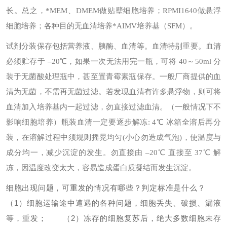
长。总之，*MEM、DMEM做贴壁细胞培养；RPMI1640做悬浮
细胞培养；各种目的无血清培养*AIMV培养基（SFM）。
试剂分装保存
包括营养液、胰酶、血清等。
血清特别重要。血清
必须贮存于 –20℃，如果一次无法用完一瓶，可将 40～50ml 分
装于无菌酸处理瓶中，甚至置青霉素瓶保存。一般厂商提供的血
清为无菌，不需再无菌过滤。若发现血清有许多悬浮物，则可将
血清加入培养基内一起过滤，勿直接过滤血清。（一般情况下不
影响细胞培养）
瓶装血清一定要逐步解冻: 4℃ 冰箱全溶后再分
装，在溶解过程中须规则摇晃均匀(小心勿造成气泡)，使温度与
成分均一，减少沉淀的发生。勿直接由 –20℃ 直接至 37℃ 解
冻，因温度改变太大，容易造成蛋白质凝结而发生沉淀。
细胞出现问题，可重发的情况有哪些？判定标准是什么？
（1）细胞运输途中遭遇的各种问题，细胞丢失、破损、漏液
等，重发；
（2）冻存的细胞复苏后，绝大多数细胞未存