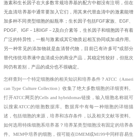
激素和生长因子在大多数常规培养基的配方中都没有注明，但在
无血清培养基中通常要加入它们，用其来代替血清中的激素能增
加多种不同类型细胞的贴瓶率；生长因子包括FGF家族、EGF、
PDGF、IGF－1和IGF－2及白介素等，生长因子和细胞因子有着
广泛的特异性，一般与激素或其它物质起相互协同或加成作用。
另一种常见的添加物就是血清替代物，目前已有许多可*或部分
替代传统培养液中血清成分的商业产品，其稳定性较好，但批次
间仍有差别，产品的成分也不很确定。
怎样查到一个特定细胞株的相关知识和培养条件？
ATCC（Ameri
can Type Culture Collection）收集了绝大多数细胞的详细资料。
打开ATCC网页的Cells and hybridomas链接，输入细胞名称就可
以搜索ATCC的细胞数据库。数据库中有每一种细胞的详细描
述，包括细胞的来源，培养和冻存条件，以及相关文献等资料。
如何选用特殊细胞系培养基？
培养某类型细胞没有固定的培养条
件。MEM中培养的细胞，很可能在DMEM或M199中同样容易生