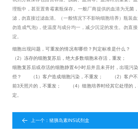
理瓶中，甚至置青霉素瓶保存。一般厂商提供的血清为无菌
滤，勿直接过滤血清。（一般情况下不影响细胞培养）
瓶装血
勿造成气泡)，使温度与成分均一，减少沉淀的发生。勿直接由 
淀。
细胞出现问题，可重发的情况有哪些？判定标准是什么？
（
（2）冻存的细胞复苏后，绝大多数细胞未存活，重发；
（3
细胞复苏后或存活的细胞静置4小时后并且未开封，出现污
些？
（1）客户造成细胞污染，不重发；
（2）客户不正
前3天照片的，不重发；
（4）细胞培养时经其它处理的，
定。
上一个：
猪胰岛素INS试剂盒