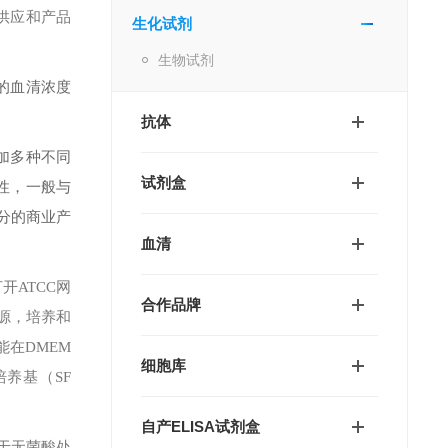
供应和产品
生化试剂
生物试剂
的血清浓度
抗体
加多种不同
试剂盒
异性，一般与
分的商业产
血清
。打开ATCC网
合作品牌
来源，培养和
在DMEM
细胞库
培养基（SF
自产ELISA试剂盒
装于无菌酸处