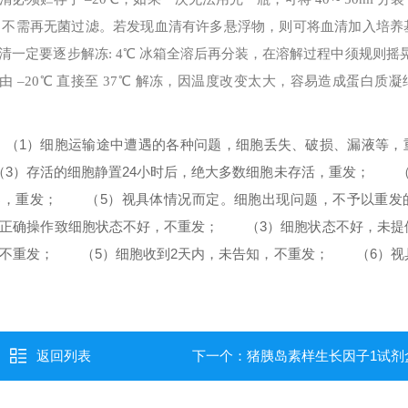
，不需再无菌过滤。若发现血清有许多悬浮物，则可将血清加入培养
清一定要逐步解冻: 4℃ 冰箱全溶后再分装，在溶解过程中须规则摇
–20℃ 直接至 37℃ 解冻，因温度改变太大，容易造成蛋白质
1）细胞运输途中遭遇的各种问题，细胞丢失、破损、漏液等，
）存活的细胞静置24小时后，绝大多数细胞未存活，重发；
（4
染，重发；
（5）视具体情况而定。
细胞出现问题，不予以重发
确操作致细胞状态不好，不重发；
（3）细胞状态不好，未提
不重发；
（5）细胞收到2天内，未告知，不重发；
（6）视
返回列表
下一个：
猪胰岛素样生长因子1试剂