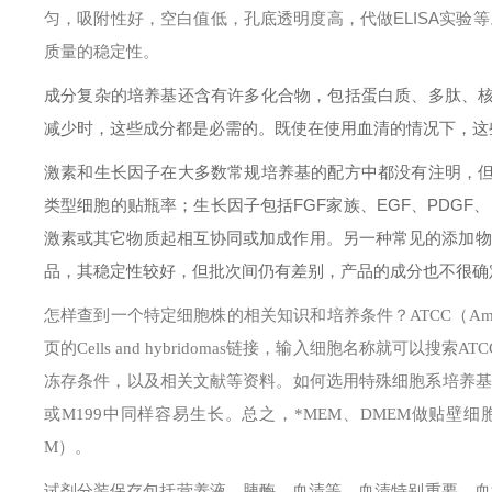
匀，吸附性好，空白值低，孔底透明度高，代做ELISA实验
质量的稳定性。
成分复杂的培养基还含有许多化合物，包括蛋白质、多肽、
减少时，这些成分都是必需的。既使在使用血清的情况下，这
激素和生长因子在大多数常规培养基的配方中都没有注明，
类型细胞的贴瓶率；生长因子包括FGF家族、EGF、PDGF
激素或其它物质起相互协同或加成作用。另一种常见的添加物
品，其稳定性较好，但批次间仍有差别，产品的成分也不很确
怎样查到一个特定细胞株的相关知识和培养条件？
ATCC（Am
页的Cells and hybridomas链接，输入细胞名称就
冻存条件，以及相关文献等资料。
如何选用特殊细胞系培养基
或M199中同样容易生长。总之，*MEM、DMEM做贴壁细胞
M）。
试剂分装保存
包括营养液、胰酶、血清等。
血清特别重要。血清