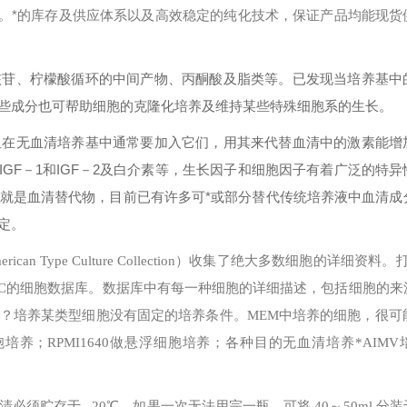
等。*的库存及供应体系以及高效稳定的纯化技术，保证产品均能现货
核苷、柠檬酸循环的中间产物、丙酮酸及脂类等。已发现当培养基中
些成分也可帮助细胞的克隆化培养及维持某些特殊细胞系的生长。
但在无血清培养基中通常要加入它们，用其来代替血清中的激素能增
、IGF－1和IGF－2及白介素等，生长因子和细胞因子有着广泛的特
就是血清替代物，目前已有许多可*或部分替代传统培养液中血清成
定。
erican Type Culture Collection）收集了绝大多数细胞的详细资料
可以搜索ATCC的细胞数据库。数据库中有每一种细胞的详细描述，包括细胞的
？
培养某类型细胞没有固定的培养条件。MEM中培养的细胞，很可能
培养；RPMI1640做悬浮细胞培养；各种目的无血清培养*AIMV
必须贮存于 –20℃，如果一次无法用完一瓶，可将 40～50ml 分