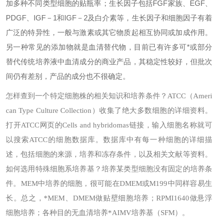
加多种不同类型细胞的贴瓶率；生长因子包括FGF家族、EGF、
PDGF、IGF－1和IGF－2及白介素等，生长因子和细胞因子有着
广泛的特异性，一般与激素或其它物质起相互协同或加成作用。
另一种常见的添加物就是血清替代物，目前已有许多可*或部分
替代传统培养液中血清成分的商业产品，其稳定性较好，但批次
间仍有差别，产品的成分也不很确定。
怎样查到一个特定细胞株的相关知识和培养条件？
ATCC（Ameri
can Type Culture Collection）收集了绝大多数细胞的详细资料。
打开ATCC网页的Cells and hybridomas链接，输入细胞名称就可
以搜索ATCC的细胞数据库。数据库中有每一种细胞的详细描
述，包括细胞的来源，培养和冻存条件，以及相关文献等资料。
如何选用特殊细胞系培养基？
培养某类型细胞没有固定的培养条
件。MEM中培养的细胞，很可能在DMEM或M199中同样容易生
长。总之，*MEM、DMEM做贴壁细胞培养；RPMI1640做悬浮
细胞培养；各种目的无血清培养*AIMV培养基（SFM）。