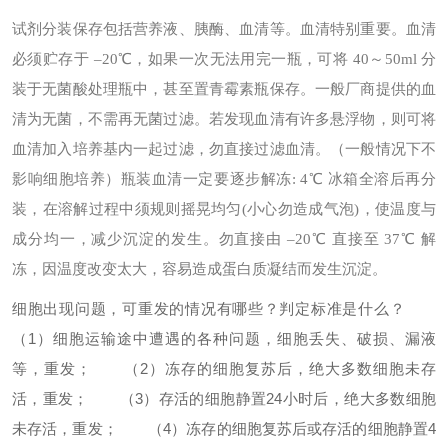
试剂分装保存
包括营养液、胰酶、血清等。
血清特别重要。血清
必须贮存于 –20℃，如果一次无法用完一瓶，可将 40～50ml 分
装于无菌酸处理瓶中，甚至置青霉素瓶保存。一般厂商提供的血
清为无菌，不需再无菌过滤。若发现血清有许多悬浮物，则可将
血清加入培养基内一起过滤，勿直接过滤血清。（一般情况下不
影响细胞培养）
瓶装血清一定要逐步解冻: 4℃ 冰箱全溶后再分
装，在溶解过程中须规则摇晃均匀(小心勿造成气泡)，使温度与
成分均一，减少沉淀的发生。勿直接由 –20℃ 直接至 37℃ 解
冻，因温度改变太大，容易造成蛋白质凝结而发生沉淀。
细胞出现问题，可重发的情况有哪些？判定标准是什么？
（1）细胞运输途中遭遇的各种问题，细胞丢失、破损、漏液
等，重发；
（2）冻存的细胞复苏后，绝大多数细胞未存
活，重发；
（3）存活的细胞静置24小时后，绝大多数细胞
未存活，重发；
（4）冻存的细胞复苏后或存活的细胞静置4