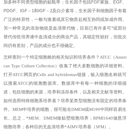
加多种不同类型细胞的贴瓶率；生长因子包括FGF家族、EGF、
PDGF、IGF－1和IGF－2及白介素等，生长因子和细胞因子有着
广泛的特异性，一般与激素或其它物质起相互协同或加成作用。
另一种常见的添加物就是血清替代物，目前已有许多可*或部分
替代传统培养液中血清成分的商业产品，其稳定性较好，但批次
间仍有差别，产品的成分也不很确定。
怎样查到一个特定细胞株的相关知识和培养条件？
ATCC（Ameri
can Type Culture Collection）收集了绝大多数细胞的详细资料。
打开ATCC网页的Cells and hybridomas链接，输入细胞名称就可
以搜索ATCC的细胞数据库。数据库中有每一种细胞的详细描
述，包括细胞的来源，培养和冻存条件，以及相关文献等资料。
如何选用特殊细胞系培养基？
培养某类型细胞没有固定的培养条
件。MEM中培养的细胞，很可能在DMEM或M199中同样容易生
长。总之，*MEM、DMEM做贴壁细胞培养；RPMI1640做悬浮
细胞培养；各种目的无血清培养*AIMV培养基（SFM）。