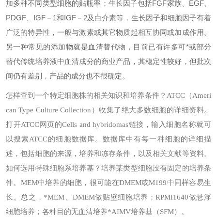
加多种不同类型细胞的贴瓶率；生长因子包括FGF家族、EGF、
PDGF、IGF－1和IGF－2及白介素等，生长因子和细胞因子有着
广泛的特异性，一般与激素或其它物质起相互协同或加成作用。
另一种常见的添加物就是血清替代物，目前已有许多可*或部分
替代传统培养液中血清成分的商业产品，其稳定性较好，但批次
间仍有差别，产品的成分也不很确定。
怎样查到一个特定细胞株的相关知识和培养条件？
ATCC（Ameri
can Type Culture Collection）收集了绝大多数细胞的详细资料。
打开ATCC网页的Cells and hybridomas链接，输入细胞名称就可
以搜索ATCC的细胞数据库。数据库中有每一种细胞的详细描
述，包括细胞的来源，培养和冻存条件，以及相关文献等资料。
如何选用特殊细胞系培养基？
培养某类型细胞没有固定的培养条
件。MEM中培养的细胞，很可能在DMEM或M199中同样容易生
长。总之，*MEM、DMEM做贴壁细胞培养；RPMI1640做悬浮
细胞培养；各种目的无血清培养*AIMV培养基（SFM）。