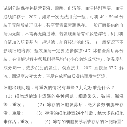
试剂分装保存
包括营养液、胰酶、血清等。
血清特别重要。血清
必须贮存于 –20℃，如果一次无法用完一瓶，可将 40～50ml 分
装于无菌酸处理瓶中，甚至置青霉素瓶保存。一般厂商提供的血
清为无菌，不需再无菌过滤。若发现血清有许多悬浮物，则可将
血清加入培养基内一起过滤，勿直接过滤血清。（一般情况下不
影响细胞培养）
瓶装血清一定要逐步解冻: 4℃ 冰箱全溶后再分
装，在溶解过程中须规则摇晃均匀(小心勿造成气泡)，使温度与
成分均一，减少沉淀的发生。勿直接由 –20℃ 直接至 37℃ 解
冻，因温度改变太大，容易造成蛋白质凝结而发生沉淀。
细胞出现问题，可重发的情况有哪些？判定标准是什么？
（1）细胞运输途中遭遇的各种问题，细胞丢失、破损、漏液
等，重发；
（2）冻存的细胞复苏后，绝大多数细胞未存
活，重发；
（3）存活的细胞静置24小时后，绝大多数细胞
未存活，重发；
（4）冻存的细胞复苏后或存活的细胞静置4