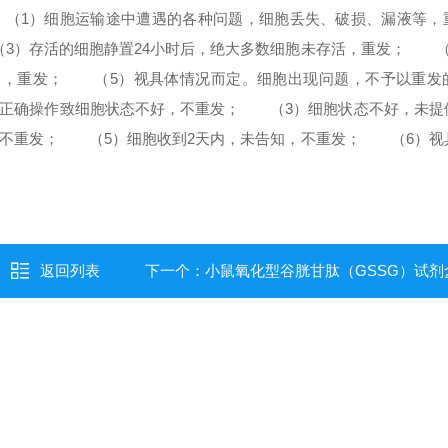
1）细胞运输途中遭遇的各种问题，细胞丢失、破损、漏液等，
）存活的细胞静置24小时后，绝大多数细胞未存活，重发；
（4
染，重发；
（5）视具体情况而定。
细胞出现问题，不予以重发
确操作致细胞状态不好，不重发；
（3）细胞状态不好，未提
不重发；
（5）细胞收到2天内，未告知，不重发；
（6）视
返回列表
下一个：
小鼠氧化型谷胱甘肽（GSSG）试剂