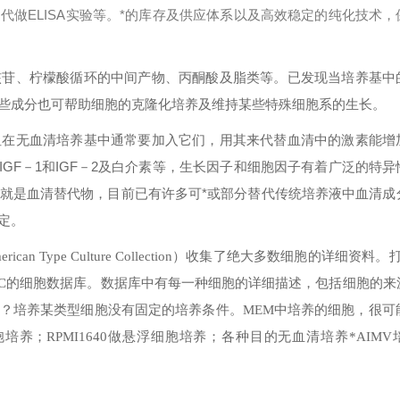
做ELISA实验等。*的库存及供应体系以及高效稳定的纯化技术，
核苷、柠檬酸循环的中间产物、丙酮酸及脂类等。已发现当培养基中
些成分也可帮助细胞的克隆化培养及维持某些特殊细胞系的生长。
但在无血清培养基中通常要加入它们，用其来代替血清中的激素能增
、IGF－1和IGF－2及白介素等，生长因子和细胞因子有着广泛的特
就是血清替代物，目前已有许多可*或部分替代传统培养液中血清成
定。
erican Type Culture Collection）收集了绝大多数细胞的详细资料
可以搜索ATCC的细胞数据库。数据库中有每一种细胞的详细描述，包括细胞的
？
培养某类型细胞没有固定的培养条件。MEM中培养的细胞，很可能
培养；RPMI1640做悬浮细胞培养；各种目的无血清培养*AIMV