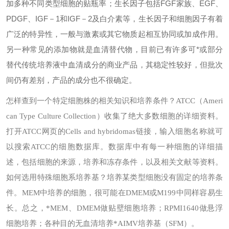
加多种不同类型细胞的贴瓶率；生长因子包括FGF家族、EGF、
PDGF、IGF－1和IGF－2及白介素等，生长因子和细胞因子有着
广泛的特异性，一般与激素或其它物质起相互协同或加成作用。
另一种常见的添加物就是血清替代物，目前已有许多可*或部分
替代传统培养液中血清成分的商业产品，其稳定性较好，但批次
间仍有差别，产品的成分也不很确定。
怎样查到一个特定细胞株的相关知识和培养条件？
ATCC（Ameri
can Type Culture Collection）收集了绝大多数细胞的详细资料。
打开ATCC网页的Cells and hybridomas链接，输入细胞名称就可
以搜索ATCC的细胞数据库。数据库中有每一种细胞的详细描
述，包括细胞的来源，培养和冻存条件，以及相关文献等资料。
如何选用特殊细胞系培养基？
培养某类型细胞没有固定的培养条
件。MEM中培养的细胞，很可能在DMEM或M199中同样容易生
长。总之，*MEM、DMEM做贴壁细胞培养；RPMI1640做悬浮
细胞培养；各种目的无血清培养*AIMV培养基（SFM）。