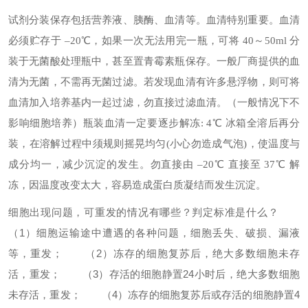
试剂分装保存
包括营养液、胰酶、血清等。
血清特别重要。血清
必须贮存于 –20℃，如果一次无法用完一瓶，可将 40～50ml 分
装于无菌酸处理瓶中，甚至置青霉素瓶保存。一般厂商提供的血
清为无菌，不需再无菌过滤。若发现血清有许多悬浮物，则可将
血清加入培养基内一起过滤，勿直接过滤血清。（一般情况下不
影响细胞培养）
瓶装血清一定要逐步解冻: 4℃ 冰箱全溶后再分
装，在溶解过程中须规则摇晃均匀(小心勿造成气泡)，使温度与
成分均一，减少沉淀的发生。勿直接由 –20℃ 直接至 37℃ 解
冻，因温度改变太大，容易造成蛋白质凝结而发生沉淀。
细胞出现问题，可重发的情况有哪些？判定标准是什么？
（1）细胞运输途中遭遇的各种问题，细胞丢失、破损、漏液
等，重发；
（2）冻存的细胞复苏后，绝大多数细胞未存
活，重发；
（3）存活的细胞静置24小时后，绝大多数细胞
未存活，重发；
（4）冻存的细胞复苏后或存活的细胞静置4