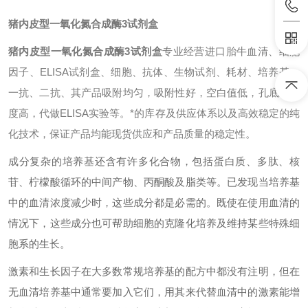
猪内皮型一氧化氮合成酶3试剂盒
猪内皮型一氧化氮合成酶3试剂盒
专业经营进口胎牛血清、细胞
因子、ELISA试剂盒、细胞、抗体、生物试剂、耗材、培养基、
一抗、二抗、其产品吸附均匀，吸附性好，空白值低，孔底透明
度高，代做ELISA实验等。*的库存及供应体系以及高效稳定的纯
化技术，保证产品均能现货供应和产品质量的稳定性。
成分复杂的培养基还含有许多化合物，包括蛋白质、多肽、核
苷、柠檬酸循环的中间产物、丙酮酸及脂类等。已发现当培养基
中的血清浓度减少时，这些成分都是必需的。既使在使用血清的
情况下，这些成分也可帮助细胞的克隆化培养及维持某些特殊细
胞系的生长。
激素和生长因子在大多数常规培养基的配方中都没有注明，但在
无血清培养基中通常要加入它们，用其来代替血清中的激素能增