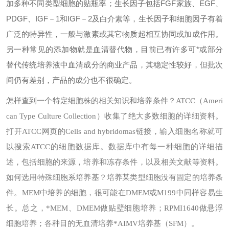
加多种不同类型细胞的贴瓶率；生长因子包括FGF家族、EGF、
PDGF、IGF－1和IGF－2及白介素等，生长因子和细胞因子有着
广泛的特异性，一般与激素或其它物质起相互协同或加成作用。
另一种常见的添加物就是血清替代物，目前已有许多可*或部分
替代传统培养液中血清成分的商业产品，其稳定性较好，但批次
间仍有差别，产品的成分也不很确定。
怎样查到一个特定细胞株的相关知识和培养条件？
ATCC（Ameri
can Type Culture Collection）收集了绝大多数细胞的详细资料。
打开ATCC网页的Cells and hybridomas链接，输入细胞名称就可
以搜索ATCC的细胞数据库。数据库中有每一种细胞的详细描
述，包括细胞的来源，培养和冻存条件，以及相关文献等资料。
如何选用特殊细胞系培养基？
培养某类型细胞没有固定的培养条
件。MEM中培养的细胞，很可能在DMEM或M199中同样容易生
长。总之，*MEM、DMEM做贴壁细胞培养；RPMI1640做悬浮
细胞培养；各种目的无血清培养*AIMV培养基（SFM）。