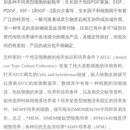
加多种不同类型细胞的贴瓶率；生长因子包括FGF家族、EGF、
PDGF、IGF－1和IGF－2及白介素等，生长因子和细胞因子有着
广泛的特异性，一般与激素或其它物质起相互协同或加成作用。
另一种常见的添加物就是血清替代物，目前已有许多可*或部分
替代传统培养液中血清成分的商业产品，其稳定性较好，但批次
间仍有差别，产品的成分也不很确定。
怎样查到一个特定细胞株的相关知识和培养条件？
ATCC（Ameri
can Type Culture Collection）收集了绝大多数细胞的详细资料。
打开ATCC网页的Cells and hybridomas链接，输入细胞名称就可
以搜索ATCC的细胞数据库。数据库中有每一种细胞的详细描
述，包括细胞的来源，培养和冻存条件，以及相关文献等资料。
如何选用特殊细胞系培养基？
培养某类型细胞没有固定的培养条
件。MEM中培养的细胞，很可能在DMEM或M199中同样容易生
长。总之，*MEM、DMEM做贴壁细胞培养；RPMI1640做悬浮
细胞培养；各种目的无血清培养*AIMV培养基（SFM）。