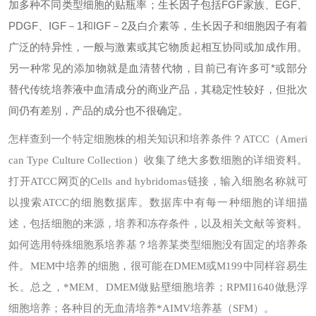
加多种不同类型细胞的贴瓶率；生长因子包括FGF家族、EGF、
PDGF、IGF－1和IGF－2及白介素等，生长因子和细胞因子有着
广泛的特异性，一般与激素或其它物质起相互协同或加成作用。
另一种常见的添加物就是血清替代物，目前已有许多可*或部分
替代传统培养液中血清成分的商业产品，其稳定性较好，但批次
间仍有差别，产品的成分也不很确定。
怎样查到一个特定细胞株的相关知识和培养条件？
ATCC（Ameri
can Type Culture Collection）收集了绝大多数细胞的详细资料。
打开ATCC网页的Cells and hybridomas链接，输入细胞名称就可
以搜索ATCC的细胞数据库。数据库中有每一种细胞的详细描
述，包括细胞的来源，培养和冻存条件，以及相关文献等资料。
如何选用特殊细胞系培养基？
培养某类型细胞没有固定的培养条
件。MEM中培养的细胞，很可能在DMEM或M199中同样容易生
长。总之，*MEM、DMEM做贴壁细胞培养；RPMI1640做悬浮
细胞培养；各种目的无血清培养*AIMV培养基（SFM）。