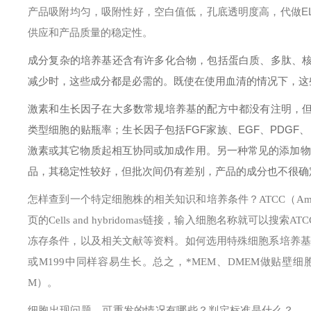
产品吸附均匀，吸附性好，空白值低，孔底透明度高，代做EL
供应和产品质量的稳定性。
成分复杂的培养基还含有许多化合物，包括蛋白质、多肽、
减少时，这些成分都是必需的。既使在使用血清的情况下，这
激素和生长因子在大多数常规培养基的配方中都没有注明，
类型细胞的贴瓶率；生长因子包括FGF家族、EGF、PDGF
激素或其它物质起相互协同或加成作用。另一种常见的添加物
品，其稳定性较好，但批次间仍有差别，产品的成分也不很确
怎样查到一个特定细胞株的相关知识和培养条件？
ATCC（Am
页的Cells and hybridomas链接，输入细胞名称就
冻存条件，以及相关文献等资料。
如何选用特殊细胞系培养基
或M199中同样容易生长。总之，*MEM、DMEM做贴壁细胞
M）。
细胞出现问题，可重发的情况有哪些？判定标准是什么？
（