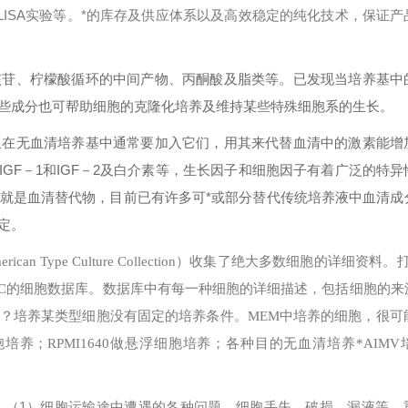
ISA实验等。*的库存及供应体系以及高效稳定的纯化技术，保证产
核苷、柠檬酸循环的中间产物、丙酮酸及脂类等。已发现当培养基中
些成分也可帮助细胞的克隆化培养及维持某些特殊细胞系的生长。
但在无血清培养基中通常要加入它们，用其来代替血清中的激素能增
、IGF－1和IGF－2及白介素等，生长因子和细胞因子有着广泛的特
就是血清替代物，目前已有许多可*或部分替代传统培养液中血清成
定。
erican Type Culture Collection）收集了绝大多数细胞的详细资料
可以搜索ATCC的细胞数据库。数据库中有每一种细胞的详细描述，包括细胞的
？
培养某类型细胞没有固定的培养条件。MEM中培养的细胞，很可能
培养；RPMI1640做悬浮细胞培养；各种目的无血清培养*AIMV
1）细胞运输途中遭遇的各种问题，细胞丢失、破损、漏液等，