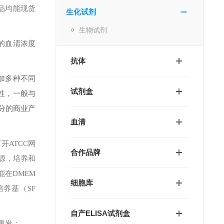
品均能现货
生化试剂
生物试剂
的血清浓度
抗体
加多种不同
试剂盒
异性，一般与
分的商业产
血清
。打开ATCC网
合作品牌
来源，培养和
在DMEM
细胞库
培养基（SF
自产ELISA试剂盒
重发；