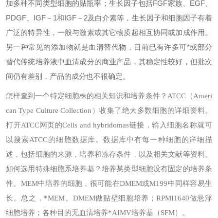
加多种不同类型细胞的贴瓶率；生长因子包括FGF家族、EGF、
PDGF、IGF－1和IGF－2及白介素等，生长因子和细胞因子有着
广泛的特异性，一般与激素或其它物质起相互协同或加成作用。
另一种常见的添加物就是血清替代物，目前已有许多可*或部分
替代传统培养液中血清成分的商业产品，其稳定性较好，但批次
间仍有差别，产品的成分也不很确定。
怎样查到一个特定细胞株的相关知识和培养条件？
ATCC（Ameri
can Type Culture Collection）收集了绝大多数细胞的详细资料。
打开ATCC网页的Cells and hybridomas链接，输入细胞名称就可
以搜索ATCC的细胞数据库。数据库中有每一种细胞的详细描
述，包括细胞的来源，培养和冻存条件，以及相关文献等资料。
如何选用特殊细胞系培养基？
培养某类型细胞没有固定的培养条
件。MEM中培养的细胞，很可能在DMEM或M199中同样容易生
长。总之，*MEM、DMEM做贴壁细胞培养；RPMI1640做悬浮
细胞培养；各种目的无血清培养*AIMV培养基（SFM）。