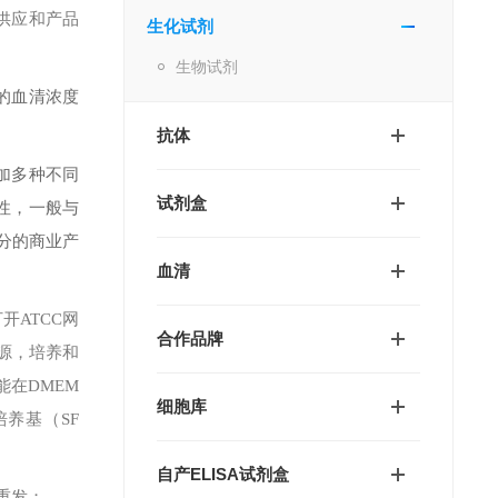
供应和产品
生化试剂
生物试剂
的血清浓度
抗体
加多种不同
试剂盒
异性，一般与
分的商业产
血清
。打开ATCC网
合作品牌
来源，培养和
在DMEM
细胞库
培养基（SF
自产ELISA试剂盒
重发；