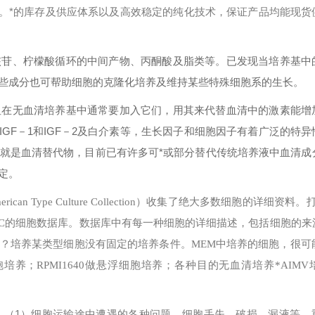
等。*的库存及供应体系以及高效稳定的纯化技术，保证产品均能现货
核苷、柠檬酸循环的中间产物、丙酮酸及脂类等。已发现当培养基中
些成分也可帮助细胞的克隆化培养及维持某些特殊细胞系的生长。
但在无血清培养基中通常要加入它们，用其来代替血清中的激素能增
、IGF－1和IGF－2及白介素等，生长因子和细胞因子有着广泛的特
就是血清替代物，目前已有许多可*或部分替代传统培养液中血清成
定。
erican Type Culture Collection）收集了绝大多数细胞的详细资料
可以搜索ATCC的细胞数据库。数据库中有每一种细胞的详细描述，包括细胞的
？
培养某类型细胞没有固定的培养条件。MEM中培养的细胞，很可能
培养；RPMI1640做悬浮细胞培养；各种目的无血清培养*AIMV
1）细胞运输途中遭遇的各种问题，细胞丢失、破损、漏液等，