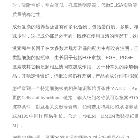
匀，吸附性好，空白值低，孔底透明度高，代做ELISA实验
质量的稳定性。
成分复杂的培养基还含有许多化合物，包括蛋白质、多肽、
减少时，这些成分都是必需的。既使在使用血清的情况下，这
激素和生长因子在大多数常规培养基的配方中都没有注明，
类型细胞的贴瓶率；生长因子包括FGF家族、EGF、PDGF
激素或其它物质起相互协同或加成作用。另一种常见的添加物
品，其稳定性较好，但批次间仍有差别，产品的成分也不很确
怎样查到一个特定细胞株的相关知识和培养条件？
ATCC（Am
页的Cells and hybridomas链接，输入细胞名称就
冻存条件，以及相关文献等资料。
如何选用特殊细胞系培养基
或M199中同样容易生长。总之，*MEM、DMEM做贴壁细胞
M）。
细胞出现问题，可重发的情况有哪些？判定标准是什么？
（