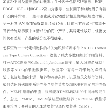
加多种不同类型细胞的贴瓶率；生长因子包括FGF家族、EGF、
PDGF、IGF－1和IGF－2及白介素等，生长因子和细胞因子有着
广泛的特异性，一般与激素或其它物质起相互协同或加成作用。
另一种常见的添加物就是血清替代物，目前已有许多可*或部分
替代传统培养液中血清成分的商业产品，其稳定性较好，但批次
间仍有差别，产品的成分也不很确定。
怎样查到一个特定细胞株的相关知识和培养条件？
ATCC（Ameri
can Type Culture Collection）收集了绝大多数细胞的详细资料。
打开ATCC网页的Cells and hybridomas链接，输入细胞名称就可
以搜索ATCC的细胞数据库。数据库中有每一种细胞的详细描
述，包括细胞的来源，培养和冻存条件，以及相关文献等资料。
如何选用特殊细胞系培养基？
培养某类型细胞没有固定的培养条
件。MEM中培养的细胞，很可能在DMEM或M199中同样容易生
长。总之，*MEM、DMEM做贴壁细胞培养；RPMI1640做悬浮
细胞培养；各种目的无血清培养*AIMV培养基（SFM）。