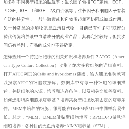
加多种不同类型细胞的贴瓶率；生长因子包括FGF家族、EGF、
PDGF、IGF－1和IGF－2及白介素等，生长因子和细胞因子有着
广泛的特异性，一般与激素或其它物质起相互协同或加成作用。
另一种常见的添加物就是血清替代物，目前已有许多可*或部分
替代传统培养液中血清成分的商业产品，其稳定性较好，但批次
间仍有差别，产品的成分也不很确定。
怎样查到一个特定细胞株的相关知识和培养条件？
ATCC（Ameri
can Type Culture Collection）收集了绝大多数细胞的详细资料。
打开ATCC网页的Cells and hybridomas链接，输入细胞名称就可
以搜索ATCC的细胞数据库。数据库中有每一种细胞的详细描
述，包括细胞的来源，培养和冻存条件，以及相关文献等资料。
如何选用特殊细胞系培养基？
培养某类型细胞没有固定的培养条
件。MEM中培养的细胞，很可能在DMEM或M199中同样容易生
长。总之，*MEM、DMEM做贴壁细胞培养；RPMI1640做悬浮
细胞培养；各种目的无血清培养*AIMV培养基（SFM）。