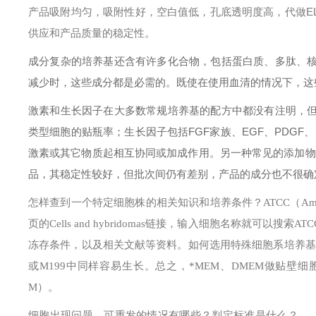
产品吸附均匀，吸附性好，空白值低，孔底透明度高，代做EL
供应和产品质量的稳定性。
成分复杂的培养基还含有许多化合物，包括蛋白质、多肽、
减少时，这些成分都是必需的。既使在使用血清的情况下，这
激素和生长因子在大多数常规培养基的配方中都没有注明，
类型细胞的贴瓶率；生长因子包括FGF家族、EGF、PDGF
激素或其它物质起相互协同或加成作用。另一种常见的添加物
品，其稳定性较好，但批次间仍有差别，产品的成分也不很确
怎样查到一个特定细胞株的相关知识和培养条件？
ATCC（Am
页的Cells and hybridomas链接，输入细胞名称就
冻存条件，以及相关文献等资料。
如何选用特殊细胞系培养基
或M199中同样容易生长。总之，*MEM、DMEM做贴壁细胞
M）。
细胞出现问题，可重发的情况有哪些？判定标准是什么？
（