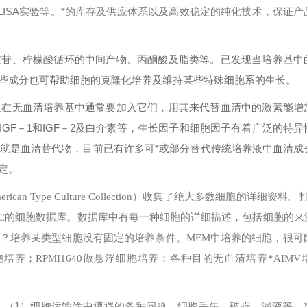
ISA实验等。*的库存及供应体系以及高效稳定的纯化技术，保证产
核苷、柠檬酸循环的中间产物、丙酮酸及脂类等。已发现当培养基中
些成分也可帮助细胞的克隆化培养及维持某些特殊细胞系的生长。
但在无血清培养基中通常要加入它们，用其来代替血清中的激素能增
、IGF－1和IGF－2及白介素等，生长因子和细胞因子有着广泛的特
就是血清替代物，目前已有许多可*或部分替代传统培养液中血清成
定。
erican Type Culture Collection）收集了绝大多数细胞的详细资料
可以搜索ATCC的细胞数据库。数据库中有每一种细胞的详细描述，包括细胞的
？
培养某类型细胞没有固定的培养条件。MEM中培养的细胞，很可能
培养；RPMI1640做悬浮细胞培养；各种目的无血清培养*AIMV
1）细胞运输途中遭遇的各种问题，细胞丢失、破损、漏液等，