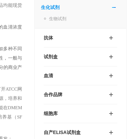
品均能现货
生化试剂
生物试剂
的血清浓度
抗体
加多种不同
试剂盒
异性，一般与
分的商业产
血清
。打开ATCC网
合作品牌
来源，培养和
在DMEM
细胞库
培养基（SF
自产ELISA试剂盒
重发；