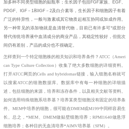
加多种不同类型细胞的贴瓶率；生长因子包括FGF家族、EGF、
PDGF、IGF－1和IGF－2及白介素等，生长因子和细胞因子有着
广泛的特异性，一般与激素或其它物质起相互协同或加成作用。
另一种常见的添加物就是血清替代物，目前已有许多可*或部分
替代传统培养液中血清成分的商业产品，其稳定性较好，但批次
间仍有差别，产品的成分也不很确定。
怎样查到一个特定细胞株的相关知识和培养条件？
ATCC（Ameri
can Type Culture Collection）收集了绝大多数细胞的详细资料。
打开ATCC网页的Cells and hybridomas链接，输入细胞名称就可
以搜索ATCC的细胞数据库。数据库中有每一种细胞的详细描
述，包括细胞的来源，培养和冻存条件，以及相关文献等资料。
如何选用特殊细胞系培养基？
培养某类型细胞没有固定的培养条
件。MEM中培养的细胞，很可能在DMEM或M199中同样容易生
长。总之，*MEM、DMEM做贴壁细胞培养；RPMI1640做悬浮
细胞培养；各种目的无血清培养*AIMV培养基（SFM）。