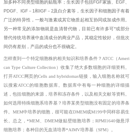
加多种不同类型细胞的贴瓶率；生长因子包括FGF家族、EGF、
PDGF、IGF－1和IGF－2及白介素等，生长因子和细胞因子有着
广泛的特异性，一般与激素或其它物质起相互协同或加成作用。
另一种常见的添加物就是血清替代物，目前已有许多可*或部分
替代传统培养液中血清成分的商业产品，其稳定性较好，但批次
间仍有差别，产品的成分也不很确定。
怎样查到一个特定细胞株的相关知识和培养条件？
ATCC（Ameri
can Type Culture Collection）收集了绝大多数细胞的详细资料。
打开ATCC网页的Cells and hybridomas链接，输入细胞名称就可
以搜索ATCC的细胞数据库。数据库中有每一种细胞的详细描
述，包括细胞的来源，培养和冻存条件，以及相关文献等资料。
如何选用特殊细胞系培养基？
培养某类型细胞没有固定的培养条
件。MEM中培养的细胞，很可能在DMEM或M199中同样容易生
长。总之，*MEM、DMEM做贴壁细胞培养；RPMI1640做悬浮
细胞培养；各种目的无血清培养*AIMV培养基（SFM）。