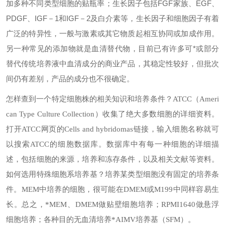
加多种不同类型细胞的贴瓶率；生长因子包括FGF家族、EGF、
PDGF、IGF－1和IGF－2及白介素等，生长因子和细胞因子有着
广泛的特异性，一般与激素或其它物质起相互协同或加成作用。
另一种常见的添加物就是血清替代物，目前已有许多可*或部分
替代传统培养液中血清成分的商业产品，其稳定性较好，但批次
间仍有差别，产品的成分也不很确定。
怎样查到一个特定细胞株的相关知识和培养条件？
ATCC（Ameri
can Type Culture Collection）收集了绝大多数细胞的详细资料。
打开ATCC网页的Cells and hybridomas链接，输入细胞名称就可
以搜索ATCC的细胞数据库。数据库中有每一种细胞的详细描
述，包括细胞的来源，培养和冻存条件，以及相关文献等资料。
如何选用特殊细胞系培养基？
培养某类型细胞没有固定的培养条
件。MEM中培养的细胞，很可能在DMEM或M199中同样容易生
长。总之，*MEM、DMEM做贴壁细胞培养；RPMI1640做悬浮
细胞培养；各种目的无血清培养*AIMV培养基（SFM）。