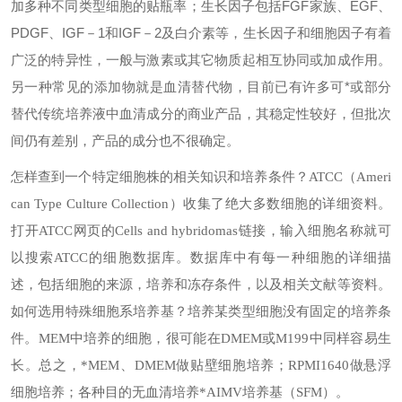
加多种不同类型细胞的贴瓶率；生长因子包括FGF家族、EGF、
PDGF、IGF－1和IGF－2及白介素等，生长因子和细胞因子有着
广泛的特异性，一般与激素或其它物质起相互协同或加成作用。
另一种常见的添加物就是血清替代物，目前已有许多可*或部分
替代传统培养液中血清成分的商业产品，其稳定性较好，但批次
间仍有差别，产品的成分也不很确定。
怎样查到一个特定细胞株的相关知识和培养条件？
ATCC（Ameri
can Type Culture Collection）收集了绝大多数细胞的详细资料。
打开ATCC网页的Cells and hybridomas链接，输入细胞名称就可
以搜索ATCC的细胞数据库。数据库中有每一种细胞的详细描
述，包括细胞的来源，培养和冻存条件，以及相关文献等资料。
如何选用特殊细胞系培养基？
培养某类型细胞没有固定的培养条
件。MEM中培养的细胞，很可能在DMEM或M199中同样容易生
长。总之，*MEM、DMEM做贴壁细胞培养；RPMI1640做悬浮
细胞培养；各种目的无血清培养*AIMV培养基（SFM）。