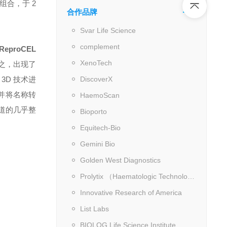
组合，于 2
合作品牌
Svar Life Science
complement
ReproCEL
XenoTech
之，出现了
 3D 技术进
DiscoverX
，并将名称转
HaemoScan
道的几乎整
Bioporto
Equitech-Bio
Gemini Bio
Golden West Diagnostics
Prolytix （Haematologic Technologies）
Innovative Research of America
List Labs
BIOLOG Life Science Institute