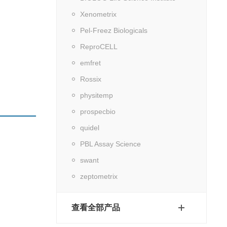
Xenometrix
Pel-Freez Biologicals
ReproCELL
emfret
Rossix
physitemp
prospecbio
quidel
PBL Assay Science
swant
zeptometrix
查看全部产品