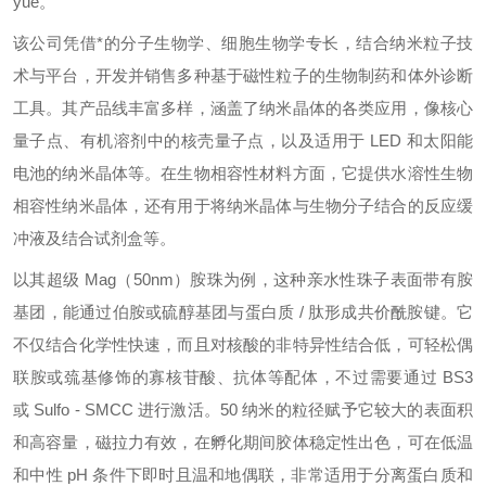
yue。
该公司凭借*的分子生物学、细胞生物学专长，结合纳米粒子技
术与平台，开发并销售多种基于磁性粒子的生物制药和体外诊断
工具。其产品线丰富多样，涵盖了纳米晶体的各类应用，像核心
量子点、有机溶剂中的核壳量子点，以及适用于 LED 和太阳能
电池的纳米晶体等。在生物相容性材料方面，它提供水溶性生物
相容性纳米晶体，还有用于将纳米晶体与生物分子结合的反应缓
冲液及结合试剂盒等。
以其超级 Mag（50nm）胺珠为例，这种亲水性珠子表面带有胺
基团，能通过伯胺或硫醇基团与蛋白质 / 肽形成共价酰胺键。它
不仅结合化学性快速，而且对核酸的非特异性结合低，可轻松偶
联胺或巯基修饰的寡核苷酸、抗体等配体，不过需要通过 BS3
或 Sulfo - SMCC 进行激活。50 纳米的粒径赋予它较大的表面积
和高容量，磁拉力有效，在孵化期间胶体稳定性出色，可在低温
和中性 pH 条件下即时且温和地偶联，非常适用于分离蛋白质和