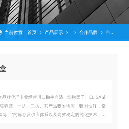
当前位置：
首页
产品展示
合作品牌
白介素1可溶性受体I试剂盒​
盒​
​品牌代理专业经营进口胎牛血清、细胞因子、ELISA试
培养基、一抗、二抗、其产品吸附均匀，吸附性好，空
实验等。*的库存及供应体系以及高效稳定的纯化技术，保
性。